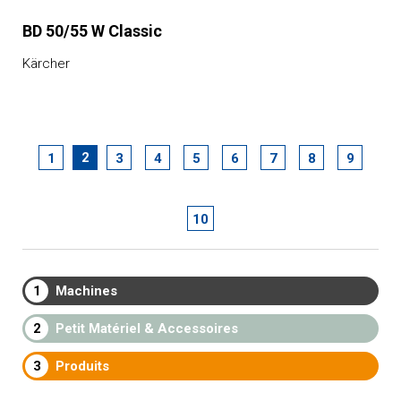
BD 50/55 W Classic
Kärcher
2
1
3
4
5
6
7
8
9
10
1
Machines
2
Petit Matériel & Accessoires
3
Produits