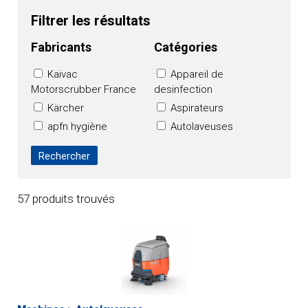
Filtrer les résultats
Fabricants
Catégories
Kaivac
Appareil de
Motorscrubber France
desinfection
Kärcher
Aspirateurs
apfn hygiène
Autolaveuses
OXY'PHARM
Balayeuses
HAKO FRANCE
Balayeuses de voirie
TVX CLEANING
Machine à enlever
FRANCE
les chewing-gums
57 produits trouvés
NUMATIC
Machines sans
contact
Monobrosses
Nettoyage
cryogénique
Nettoyeurs haute