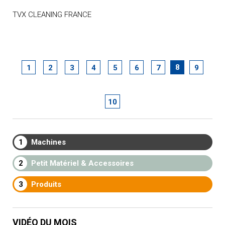
TVX CLEANING FRANCE
8
1
2
3
4
5
6
7
9
10
1
Machines
2
Petit Matériel & Accessoires
3
Produits
VIDÉO DU MOIS