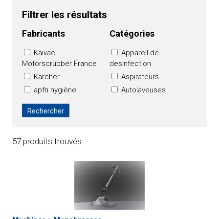
Filtrer les résultats
Fabricants
Catégories
Kaivac
Appareil de
Motorscrubber France
desinfection
Kärcher
Aspirateurs
apfn hygiène
Autolaveuses
OXY'PHARM
Balayeuses
HAKO FRANCE
Balayeuses de voirie
TVX CLEANING
Machine à enlever
FRANCE
les chewing-gums
57 produits trouvés
NUMATIC
Machines sans
contact
Monobrosses
Nettoyage
cryogénique
Nettoyeurs haute