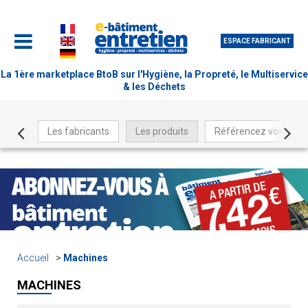
ESPACE FABRICANT
La 1ère marketplace BtoB sur l'Hygiène, la Propreté, le Multiservice
& les Déchets
Les fabricants
Les produits
Référencez vos produ
Accueil
Machines
MACHINES