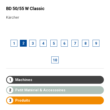
BD 50/55 W Classic
Kärcher
2
1
3
4
5
6
7
8
9
10
1
Machines
2
Petit Matériel & Accessoires
3
Produits