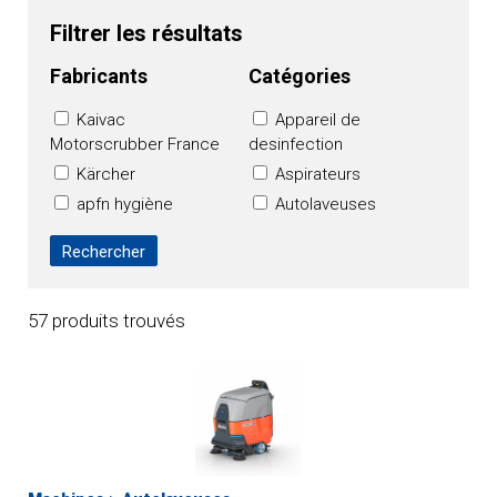
Filtrer les résultats
Fabricants
Catégories
Kaivac
Appareil de
Motorscrubber France
desinfection
Kärcher
Aspirateurs
apfn hygiène
Autolaveuses
OXY'PHARM
Balayeuses
HAKO FRANCE
Balayeuses de voirie
TVX CLEANING
Machine à enlever
FRANCE
les chewing-gums
57 produits trouvés
NUMATIC
Machines sans
contact
Monobrosses
Nettoyage
cryogénique
Nettoyeurs haute