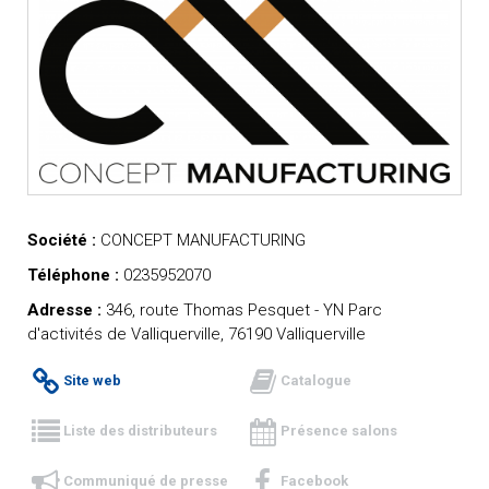
Société :
CONCEPT MANUFACTURING
Téléphone :
0235952070
Adresse :
346, route Thomas Pesquet - YN Parc
d'activités de Valliquerville, 76190 Valliquerville
Site web
Catalogue
Liste des distributeurs
Présence salons
Communiqué de presse
Facebook