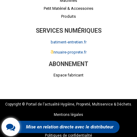
Machines
Petit Matériel & Accessoires
Produits
SERVICES NUMÉRIQUES
batiment-entretien.fr
a
nnuaire-proprete.fr
ABONNEMENT
Espace fabricant
Copyright © Portail de l'actualité Hygiène, Propreté, Multiservice & Déchets.
Mentions légales
Conditions générales de ventes
Mise en relation directe avec le distributeur
Politiques de confidentialité