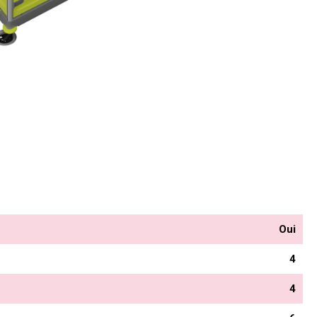
Oui
4
4