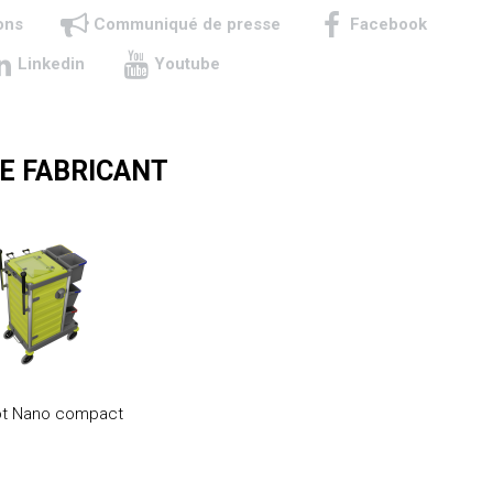
ons
Communiqué de presse
Facebook
Linkedin
Youtube
E FABRICANT
ot Nano compact