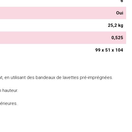
6
Oui
25,2 kg
0,525
99 x 51 x 104
, en utilisant des bandeaux de lavettes pré-imprégnées.
 hauteur.
érieures.