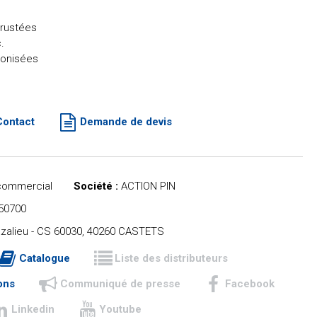
crustées
.
bonisées
Contact
Demande de devis
commercial
Société :
ACTION PIN
50700
azalieu - CS 60030, 40260 CASTETS
Catalogue
Liste des distributeurs
ons
Communiqué de presse
Facebook
Linkedin
Youtube