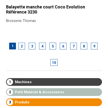
Balayette manche court Coco Evolution
Référence 3230
Brosserie Thomas
1
2
3
4
5
6
7
8
9
10
1
Machines
2
Petit Matériel & Accessoires
3
Produits