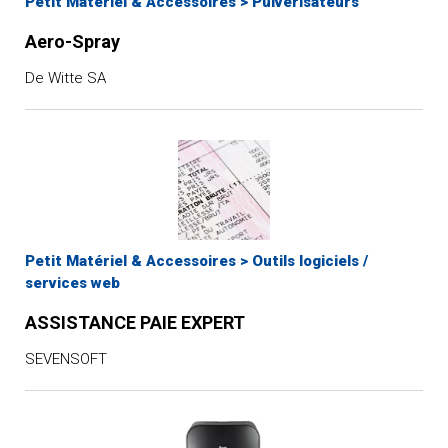
Petit Matériel & Accessoires
>
Pulvérisateurs
TORK
Aero-Spray
System H²O
DECITEX
De Witte SA
DOC4ALL
NUMATIC
ADDEV Technical
Converting
Petit Matériel & Accessoires
>
Outils logiciels /
services web
ASSISTANCE PAIE EXPERT
SEVENSOFT