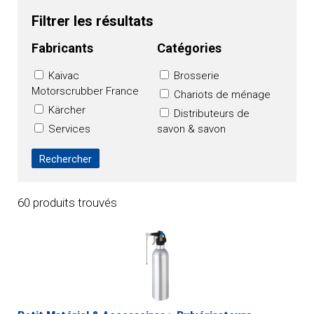
Filtrer les résultats
Fabricants
Catégories
Kaivac
Brosserie
Motorscrubber France
Chariots de ménage
Kärcher
Distributeurs de
Services
savon & savon
Management Systems
Equipements
DE WITTE
sanitaires
AXEURO INDUSTRIE
Essuyage
Unger Germany
Filet de lavage
60 produits trouvés
GmbH
Outils logiciels /
BROSSERIE THOMAS
services web
CONCEPT
Pulvérisateurs
MANUFACTURING
Vêtements de travail
MPH1865
Vitre
SEVENSOFT